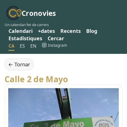
Cronovies
Un calendari fet de carrers
Calendari
+dates
Recents
Blog
Estadístiques
Cercar
Instagram
CA
ES
EN
← Tornar
Calle 2 de Mayo