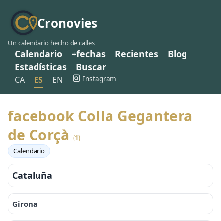
Cronovies
Un calendario hecho de calles
Calendario
+fechas
Recientes
Blog
Estadísticas
Buscar
Instagram
CA
ES
EN
facebook Colla Gegantera
de Corçà
(1)
Calendario
Cataluña
Girona