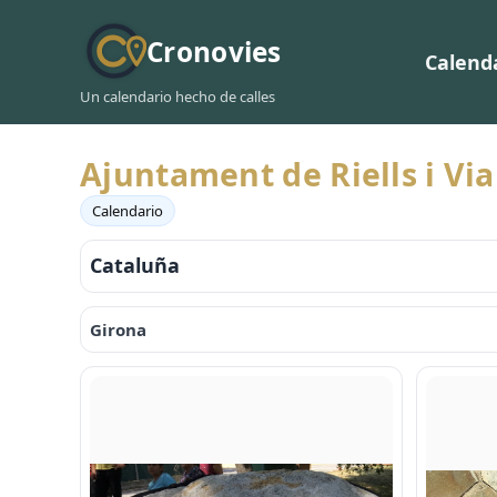
Cronovies
Calend
Un calendario hecho de calles
Ajuntament de Riells i Vi
Calendario
Cataluña
Girona