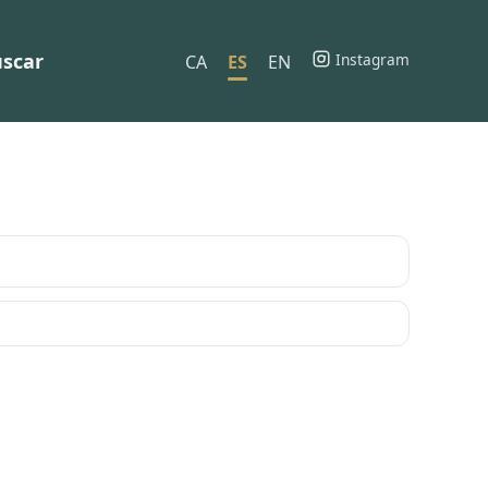
scar
Instagram
CA
ES
EN